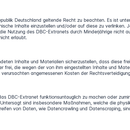
republik Deutschland geltende Recht zu beachten. Es ist unt
sche Inhalte einzustellen und/oder auf diese zu verlinken. Je
BC die Nutzung des DBC-Extranets durch Minderjährige nicht 
icht erlaubt.
deten Inhalte und Materialien sicherzustellen, dass diese fre
ter frei, die wegen der von ihm eingestellten Inhalte und Ma
h verursachten angemessenen Kosten der Rechtsverteidigung
d, das DBC-Extranet funktionsuntauglich zu machen oder zumi
n. Untersagt sind insbesondere Maßnahmen, welche die physika
eifen von Daten, wie Datencrawling und Datenscraping, sin